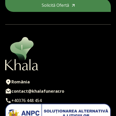
Solicită Ofertă
Contactează-ne
România
contact@khalafunerar.ro
+40376 448 454