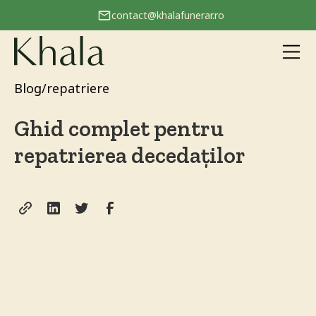
contact@khalafunerar.ro
Slide 2 of 3.
Blog
/
repatriere
Ghid complet pentru
repatrierea decedaților