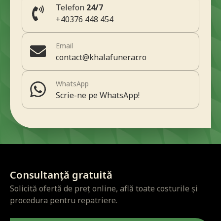
Telefon
24/7
+40376 448 454
Email
contact@khalafunerar.ro
WhatsApp
Scrie-ne pe WhatsApp!
Consultanță gratuită
Solicită ofertă de preț online, află toate costurile și
procedura pentru repatriere.